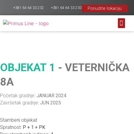
+381 64 64 33 232
+381 64 64 33 230
Ponudite lokaciju
PONUDA 
ZAVRŠENI 
MOGUĆNOS
OBJEKAT 1
- VETERNIČKA
8A
Početak gradnje:
JANUAR 2024
Završetak gradnje:
JUN 2025
Stambeni objekat
Spratnost:
P + 1 + PK