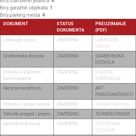
Broj stambenih jedinica:
4
Broj garažnih objekata:
1
Broj parking mesta:
4
DOKUMENT
STATUS
PREUZIMANJE
DOKUMENTA
(PDF)
Lokacijski uslovi
ZAVRŠENO
LOKACIJSKI
USLOVI
Građevinska dozvola
ZAVRŠENO
GRAĐEVINSKA
DOZVOLA
Potvrda o plaćenim
ZAVRŠENO
PLAĆENE
komunalijama
KOMUNALIJE
Akt pravosnažnosti
ZAVRŠENO
AKT
PRAVOSNAŽNOSTI
Potvrda o prijavi radova
ZAVRŠENO
PRIJAVA RADOVA
Tehnički pregled / prijem
ZAVRŠENO
TEHNIČKI PRIJEM
Upotrebna dozvola
ZAVRŠENO
UPOTREBNA
DOZVOLA