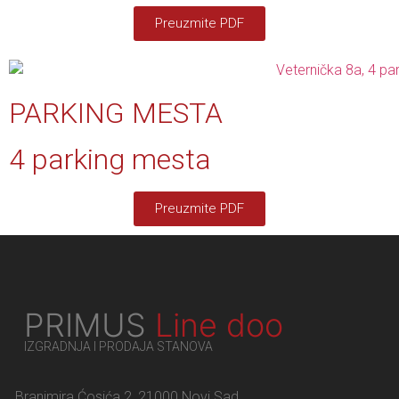
Preuzmite PDF
PARKING MESTA
4 parking mesta
Preuzmite PDF
PRIMUS
Line doo
IZGRADNJA I PRODAJA STANOVA
Branimira Ćosića 2, 21000 Novi Sad