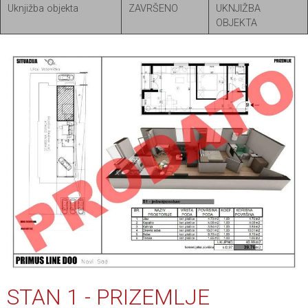
Uknjižba objekta
ZAVRŠENO
UKNJIŽBA
OBJEKTA
STAN 1 - PRIZEMLJE